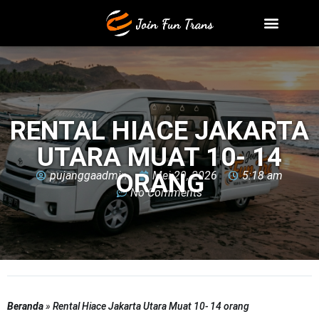
Tentang Kami
Cara Pesan
RENTAL HIACE JAKARTA
UTARA MUAT 10- 14
ORANG
pujanggaadmin
Mei 29, 2026
5:18 am
No Comments
Beranda
»
Rental Hiace Jakarta Utara Muat 10- 14 orang